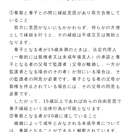
①養親と養子との間に縁組意思があり双方合致して
いること
双方に意思がないにもかかわらず、何らかの方便
として縁組を行うと、その縁組は不成立又は無効と
なります。
養子となる者が15歳未満のときは、法定代理人
（一般的には親権者又は未成年後見人）の承諾と養
子となる者の父母で監護者（父母が離婚し、一方が
監護者となる場合のその者）が別にいる場合は、そ
の監護者の同意が必要です。養子となる者の父母が
親権を停止されている場合には、その父母の同意も
必要です。
したがって、15歳以上であれば自らの自由意思で
養子縁組という法律行為が可能となります。
②養親となる者が20歳に達していること
婚姻によって成年とみなされる未成年者について
は、養親となることができると解釈されています。