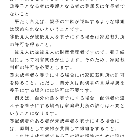
③養子となる者は養親となる者の尊属又は年長者で
ないこと
平たく言えば、親子の年齢が逆転するような縁組
は認められないということです。
④後見人が被後見人を養子にする場合は家庭裁判所
の許可を得ること。
後見人は被後見人の財産管理者ですので、養子縁
組によって利害関係が生じます。そのため、家庭裁
判所の許可を必要とします。
⑤未成年者を養子にする場合には家庭裁判所の許可
を得ること。ただし、自分又は配偶者の直系卑属を
養子にする場合には許可は不要です。
例えば、自分の孫を養子にする場合、配偶者の連
れ子を養子にする場合は家庭裁判所の許可は不要と
いうことになります。
⑥配偶者のある者が未成年者を養子にする場合に
は、原則として夫婦が共同して縁組をすること。
これは未成年者である子の福祉増進のために設け