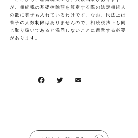
が、相続税の基礎控除額を算定する際の法定相続人
の数に養子も入れているわけです。なお、民法上は
養子の人数制限はありませんので、相続税法上も同
じ取り扱いであると混同しないことに留意する必要
があります。
F
T
E
共
a
w
m
有
c
it
ai
e
te
l
b
r
o